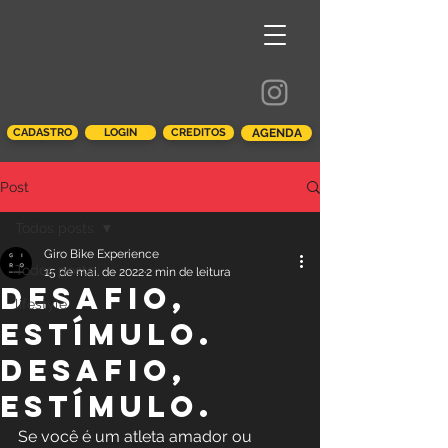
CADASTRO
LOGIN
CREDITOS
AGENDA
Post
Todos posts
Giro Bike Experience
Todos posts
15 de mai. de 2022
2 min de leitura
Desafio,
lifestyle
estímulo.
Desafio,
estímulo.
Se você é um atleta amador ou 